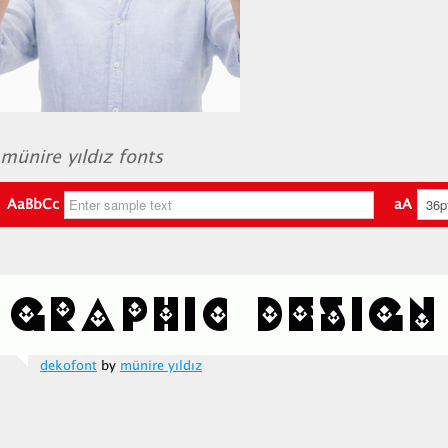
münire yıldız fonts
AaBbCc
aA
dekofont
by
münire yıldız