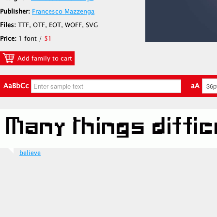
Publisher:
Francesco Mazzenga
Files:
TTF, OTF, EOT, WOFF, SVG
Price:
1 font /
$1
Add family to cart
AaBbCc
aA
believe